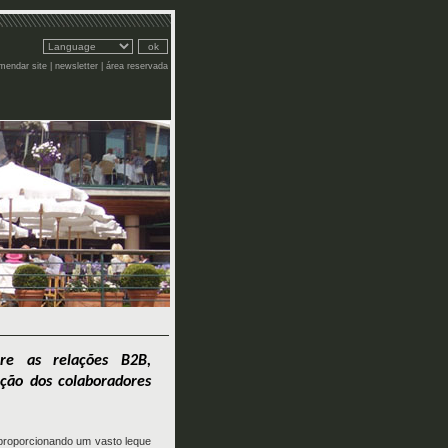
mendar site
|
newsletter
|
área reservada
re as relações B2B,
ação dos colaboradores
 proporcionando um vasto leque