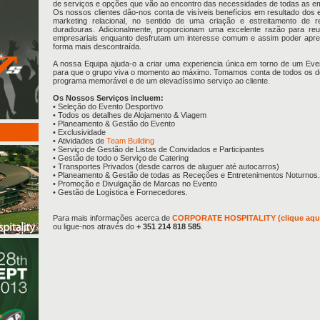
de serviços e opções que vão ao encontro das necessidades de todas as e
Os nossos clientes dão-nos conta de visíveis benefícios em resultado dos 
marketing relacional, no sentido de uma criação e estreitamento de re
duradouras. Adicionalmente, proporcionam uma excelente razão para reu
empresariais enquanto desfrutam um interesse comum e assim poder apr
forma mais descontraída.
A nossa Equipa ajuda-o a criar uma experiencia única em torno de um Eve
para que o grupo viva o momento ao máximo. Tomamos conta de todos os de
programa memorável e de um elevadíssimo serviço ao cliente.
Os Nossos Serviços incluem:
• Seleção do Evento Desportivo
• Todos os detalhes de Alojamento & Viagem
• Planeamento & Gestão do Evento
• Exclusividade
• Atividades de
Team Building
• Serviço de Gestão de Listas de Convidados e Participantes
• Gestão de todo o Serviço de Catering
• Transportes Privados (desde carros de aluguer até autocarros)
• Planeamento & Gestão de todas as Receções e Entretenimentos Noturnos.
• Promoção e Divulgação de Marcas no Evento
• Gestão de Logística e Fornecedores.
Para mais informações acerca de
CORPORATE HOSPITALITY (clique aqu
ou ligue-nos através do
+ 351 214 818 585
.