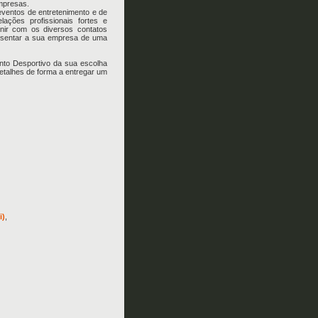
mpresas.
eventos de entretenimento e de
lações profissionais fortes e
nir com os diversos contatos
esentar a sua empresa de uma
nto Desportivo da sua escolha
talhes de forma a entregar um
i)
,