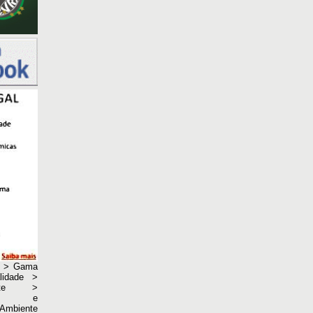
no > Gama
lidade >
ante >
rais e
Ambiente