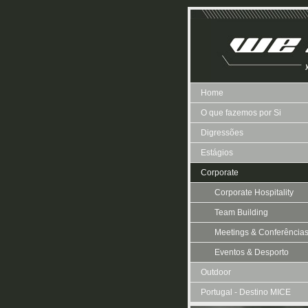
Home
O que fazemos por Si
Digressões
Estágios
Corporate
Corporate Hospitality
Team Building
Meetings & Conferência
Eventos & Desporto
Outdoor
Portugal - Destino MICE