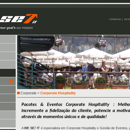
contactos
|
reco
Corporate
>
Corporate Hospitality
s
Pacotes & Eventos Corporate Hospitality : Melho
incremente a fidelização do cliente, potencie a motiv
através de momentos únicos e de qualidade!
A
WE SE
7
IT
é especialista em Corporate Hospitality e Gestão de Eventos,